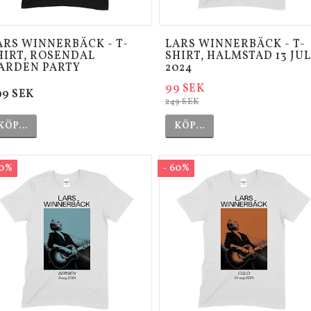
ARS WINNERBÄCK - T-
LARS WINNERBÄCK - T-
HIRT, ROSENDAL
SHIRT, HALMSTAD 13 JUL
ARDEN PARTY
2024
99 SEK
99 SEK
249 SEK
KÖP…
KÖP…
60%
- 60%