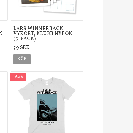
LARS WINNERBÄCK -
N
VYKORT, KLUBB NYPON
(5-PACK)
79 SEK
KÖP
- 60%