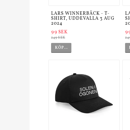
LARS WINNERBÄCK - T-
L
SHIRT, UDDEVALLA 3 AUG
S
2024
2
99 SEK
9
249 SEK
24
KÖP…