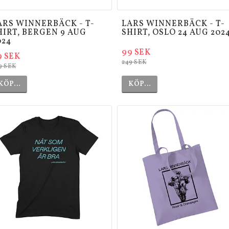
ARS WINNERBÄCK - T-
LARS WINNERBÄCK - T-
HIRT, BERGEN 9 AUG
SHIRT, OSLO 24 AUG 202
024
99 SEK
9 SEK
249 SEK
9 SEK
KÖP…
KÖP…