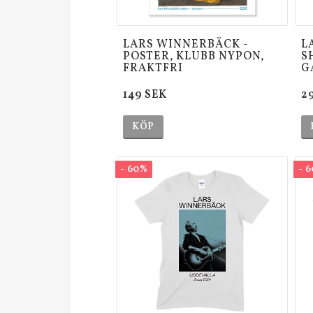
LARS WINNERBÄCK -
L
POSTER, KLUBB NYPON,
S
FRAKTFRI
G
149 SEK
2
KÖP
- 60%
- 