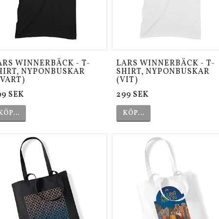
ARS WINNERBÄCK - T-
LARS WINNERBÄCK - T-
HIRT, NYPONBUSKAR
SHIRT, NYPONBUSKAR
SVART)
(VIT)
99 SEK
299 SEK
KÖP…
KÖP…