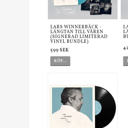
Barn
T-shirts städer
LARS WINNERBÄCK -
L
LÄNGTAN TILL VÅREN
L
(SIGNERAD LIMITERAD
B
VINYL BUNDLE)
4
599 SEK
KÖP…