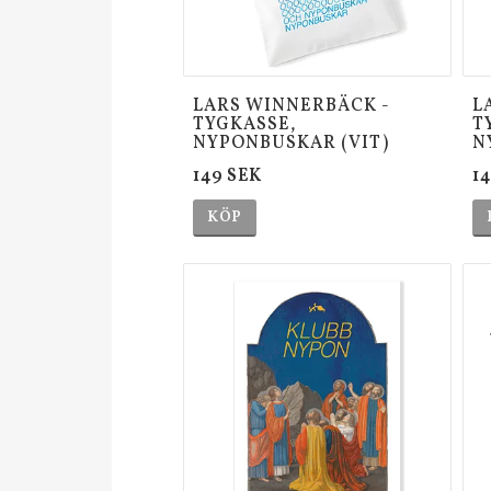
LARS WINNERBÄCK -
L
TYGKASSE,
T
NYPONBUSKAR (VIT)
N
149 SEK
1
KÖP