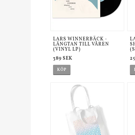
LARS WINNERBÄCK -
L
LÄNGTAN TILL VÅREN
S
(VINYL LP)
(
389 SEK
2
KÖP