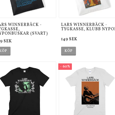
ARS WINNERBÄCK -
LARS WINNERBÄCK -
YGKASSE,
TYGKASSE, KLUBB NYPO
YPONBUSKAR (SVART)
149 SEK
49 SEK
KÖP
KÖP
- 60%