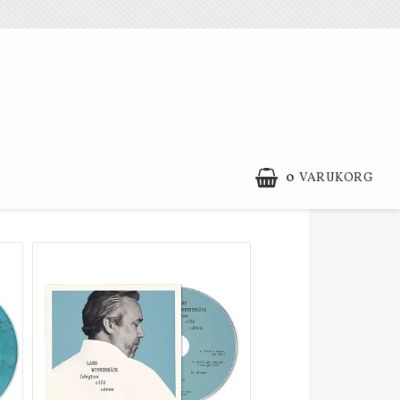
0
VARUKORG
REA
Kontaktformulär
Köpevillkor
Extrapriser