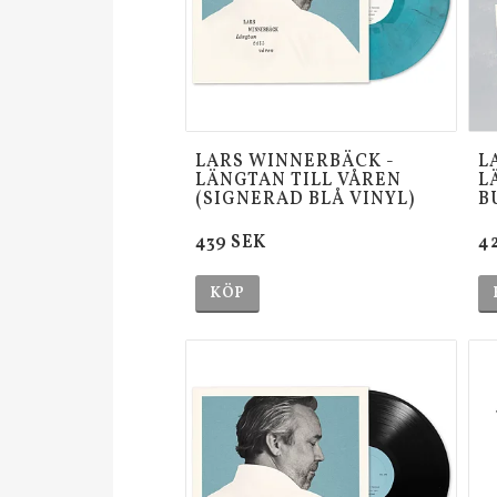
LARS WINNERBÄCK -
L
LÄNGTAN TILL VÅREN
L
(SIGNERAD BLÅ VINYL)
B
439 SEK
4
KÖP