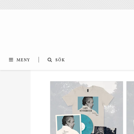
MENY
SÖK
Lars Winnerbäck
T-shirts
Långärmat
Musik
Accessoarer