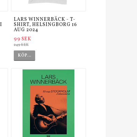
LARS WINNERBÄCK - T-
I
SHIRT, HELSINGBORG 16
AUG 2024
99 SEK
249 SEK
KÖP…